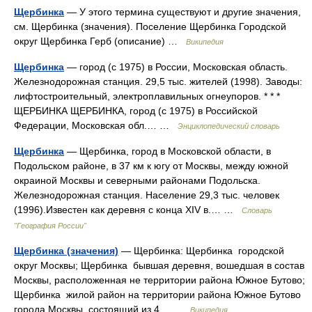
Щербинка
— У этого термина существуют и другие значения,
см. Щербинка (значения). Поселение Щербинка Городской
округ Щербинка Герб (описание) …
Википедия
Щербинка
— город (с 1975) в России, Московская область.
Железнодорожная станция. 29,5 тыс. жителей (1998). Заводы:
лифтостроительный, электроплавильных огнеупоров. * * *
ЩЕРБИНКА ЩЕРБИНКА, город (с 1975) в Российской
Федерации, Московская обл.… …
Энциклопедический словарь
Щербинка
— Щербинка, город в Московской области, в
Подольском районе, в 37 км к югу от Москвы, между южной
окраиной Москвы и северными районами Подольска.
Железнодорожная станция. Население 29,3 тыс. человек
(1996).Известен как деревня с конца XIV в.… …
Словарь
"География России"
Щербинка (значения)
— Щербинка: Щербинка городской
округ Москвы; Щербинка бывшая деревня, вошедшая в состав
Москвы, расположенная не территории района Южное Бутово;
Щербинка жилой район на территории района Южное Бутово
города Москвы, состоящий из 4… …
Википедия