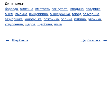
Синонимы
:
борозда
,
вмятина
,
вмятость
,
вогнутость
,
впадина
,
впадинка
,
выем
,
выемка
,
выщербина
,
выщербинка
,
город
,
зазубрина
,
зазубринка
,
конопушка
,
ложбинка
,
оспина
,
рябина
,
рябинка
,
углубление
,
щерба
,
щербина
,
ямка
Щербаков
Щербиновка