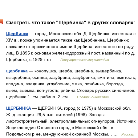
Смотреть что такое "Щербинка" в других словарях:
Щербинка
— город, Московская обл. Д. Щербинка, известная с
XIV в., позже упоминается также как Щербинина, Щербинки;
название от прозвищного имени Щербина, известного по ряду
лиц. В 1895 г. основан железнодорожный пост, названный по д.
Щербинка; с 1929 г. ст …
Географическая энциклопедия
щербинка
— конопушка, щерба, щербина, выщербинка,
выщербина, оспина, зазубрина, зазубринка, вмятина, вмятость,
впадина, впадинка, углубление, ямка, ложбинка, борозда,
выем, выемка, вогнутость; рябина Словарь русских синонимов.
щербинка 1. см. рябина. 2. см …
Словарь синонимов
ЩЕРБИНКА
— ЩЕРБИНКА, город (с 1975) в Московской обл.
Ж. д. станция. 29,5 тыс. жителей (1998). Заводы:
лифтостроительный, электроплавильных огнеупоров. Источник:
Энциклопедия Отечество город в Московской обл., в
Подольском р не, между южной окраиной Москвы… …
Русская