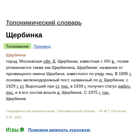
Топонимический словарь
Щербинка
Толкование
Перевод
Щербинка
город, Московская
обл.
Д. Щербинка, известная с XIV
в.
, позже
упоминается также как Щербинина, Щербинки; название от
прозвищного имени Щербина, известного по ряду лиц. В 1895
г.
основан железнодорожный пост, названный по
д.
Щербинка; с
1929
г.
ст.
Выросший при
ст.
пос.
в 1939
г.
получил статус
рабоч.
пос.
и в его состав вошла
д.
Щербинка. С 1975
г.
гор.
Щербинка.
Географические названия мира: Топонимический словарь. - М: АСТ
.
Поспелов
Е.М.
.
2001
.
Игры ⚽
Поможем написать курсовую